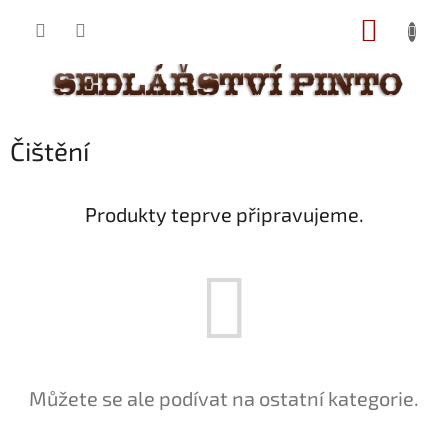
Přejít
NÁKUP
na
obsah
KOŠÍK
Čištění
Produkty teprve připravujeme.
Můžete se ale podívat na ostatní kategorie.