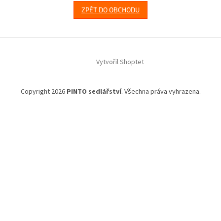
ZPĚT DO OBCHODU
Z
á
Vytvořil Shoptet
p
a
t
Copyright 2026
PINTO sedlářství
. Všechna práva vyhrazena.
í