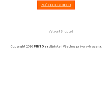
ZPĚT DO OBCHODU
Z
á
Vytvořil Shoptet
p
a
t
Copyright 2026
PINTO sedlářství
. Všechna práva vyhrazena.
í