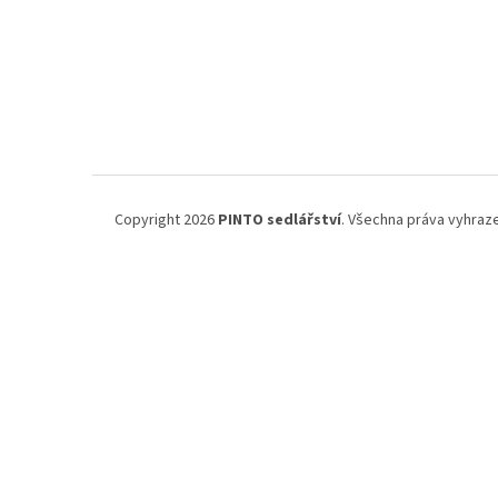
Z
á
Copyright 2026
PINTO sedlářství
. Všechna práva vyhraz
p
a
t
í